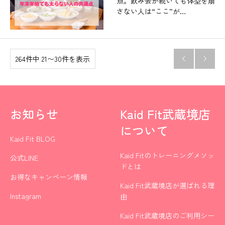
点。飲み会が続いても体型を崩
さない人は“ここ”が…
264件中 21〜30件を表示


お知らせ
Kaid Fit武蔵境店
について
Kaid Fit BLOG
Kaid Fitのトレーニングメソッ
公式LINE
ドとは
お得なキャンペーン情報
Kaid Fit武蔵境店が選ばれる理
Instagram
由
Kaid Fit武蔵境店のご利用シー