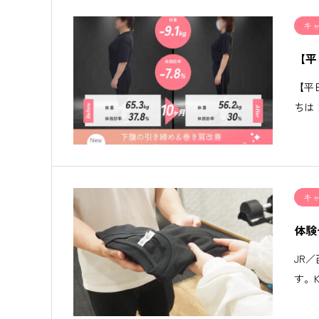
キ
【平
【平
ちは
キ
体験
JR／
す。