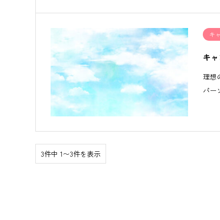
キ
キャ
理想
パーソ
3件中 1〜3件を表示